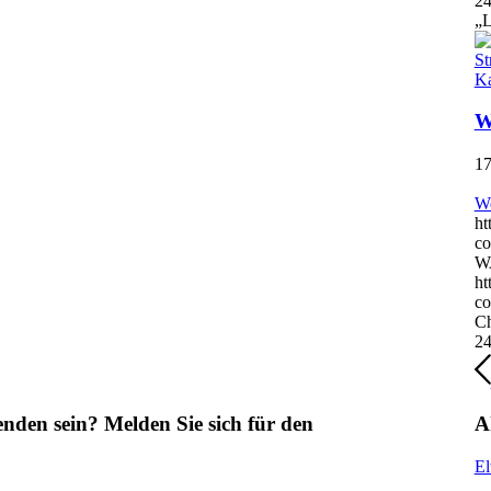
24
„L
W
17
We
ht
co
W
ht
co
Ch
24
enden sein?
Melden Sie sich für den
A
El