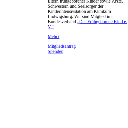
Eltern frühgeborener Kinder sowie Ärzte,
Schwestern und Seelsorger der
Kinderintensivstation am Klinikum
Ludwigsburg. Wir sind Mitglied im
Bundesverband
„Das Frühgeborene Kind e.
V.“
.
Mehr?
Mitgliedsantrag
Spenden