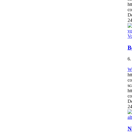
ht
co
De
24
B
6.
We
ht
co
sc
ht
co
De
24
N