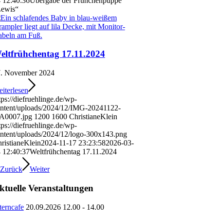
 12:40:36
Übergabe der Frühchenpuppe
ewis“
eltfrühchentag 17.11.2024
. November 2024
iterlesen
tps://diefruehlinge.de/wp-
ntent/uploads/2024/12/IMG-20241122-
A0007.jpg
1200
1600
ChristianeKlein
tps://diefruehlinge.de/wp-
ntent/uploads/2024/12/logo-300x143.png
ristianeKlein
2024-11-17 23:23:58
2026-03-
 12:40:37
Weltfrühchentag 17.11.2024
Zurück
Weiter
ktuelle Veranstaltungen
terncafe
20.09.2026 12.00 - 14.00