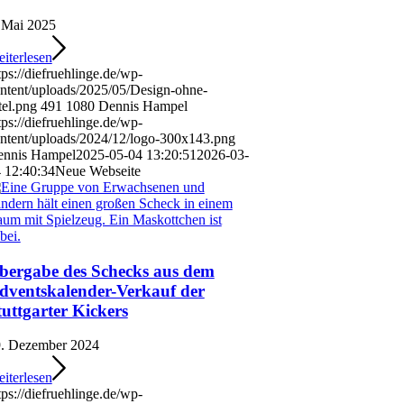
 Mai 2025
iterlesen
tps://diefruehlinge.de/wp-
ntent/uploads/2025/05/Design-ohne-
tel.png
491
1080
Dennis Hampel
tps://diefruehlinge.de/wp-
ntent/uploads/2024/12/logo-300x143.png
nnis Hampel
2025-05-04 13:20:51
2026-03-
 12:40:34
Neue Webseite
bergabe des Schecks aus dem
dventskalender-Verkauf der
tuttgarter Kickers
. Dezember 2024
iterlesen
tps://diefruehlinge.de/wp-