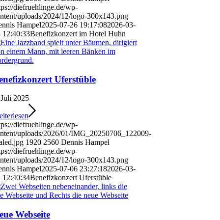
tps://diefruehlinge.de/wp-
ntent/uploads/2024/12/logo-300x143.png
nnis Hampel
2025-07-26 19:17:08
2026-03-
 12:40:33
Benefizkonzert im Hotel Huhn
enefizkonzert Uferstüble
 Juli 2025
iterlesen
tps://diefruehlinge.de/wp-
ntent/uploads/2026/01/IMG_20250706_122009-
aled.jpg
1920
2560
Dennis Hampel
tps://diefruehlinge.de/wp-
ntent/uploads/2024/12/logo-300x143.png
nnis Hampel
2025-07-06 23:27:18
2026-03-
 12:40:34
Benefizkonzert Uferstüble
eue Webseite