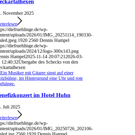
eckartalhexen
. November 2025
iterlesen
tps://diefruehlinge.de/wp-
ntent/uploads/2026/01/IMG_20251114_190330-
aled.jpeg
1920
2560
Dennis Hampel
tps://diefruehlinge.de/wp-
ntent/uploads/2024/12/logo-300x143.png
nnis Hampel
2025-11-14 20:07:21
2026-03-
 12:40:32
Übergabe des Schecks von den
ckartalhexen
enefizkonzert im Hotel Huhn
. Juli 2025
iterlesen
tps://diefruehlinge.de/wp-
ntent/uploads/2026/01/IMG_20250726_202106-
aled.jpg
2560
1920
Dennis Hampel