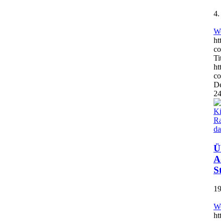
4.
We
ht
co
Ti
ht
co
De
24
Ü
A
S
19
We
ht