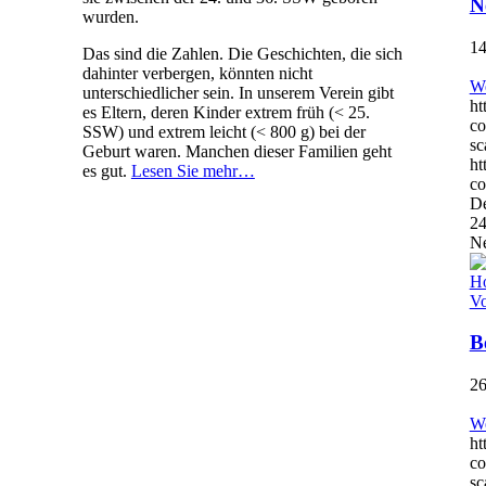
N
wurden.
14
Das sind die Zahlen. Die Geschichten, die sich
dahinter verbergen, könnten nicht
We
unterschiedlicher sein. In unserem Verein gibt
ht
es Eltern, deren Kinder extrem früh (< 25.
co
SSW) und extrem leicht (< 800 g) bei der
sc
Geburt waren. Manchen dieser Familien geht
ht
es gut.
Lesen Sie mehr…
co
De
24
Ne
B
26
We
ht
co
sc