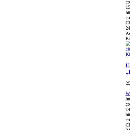
co
15
ht
co
Ch
24
Ad
Ki
Ü
„
25
We
ht
co
14
ht
co
Ch