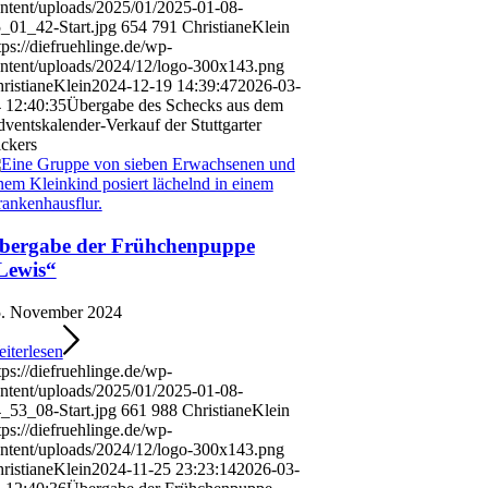
ntent/uploads/2025/01/2025-01-08-
_01_42-Start.jpg
654
791
ChristianeKlein
tps://diefruehlinge.de/wp-
ntent/uploads/2024/12/logo-300x143.png
ristianeKlein
2024-12-19 14:39:47
2026-03-
 12:40:35
Übergabe des Schecks aus dem
ventskalender-Verkauf der Stuttgarter
ckers
bergabe der Frühchenpuppe
Lewis“
. November 2024
iterlesen
tps://diefruehlinge.de/wp-
ntent/uploads/2025/01/2025-01-08-
_53_08-Start.jpg
661
988
ChristianeKlein
tps://diefruehlinge.de/wp-
ntent/uploads/2024/12/logo-300x143.png
ristianeKlein
2024-11-25 23:23:14
2026-03-